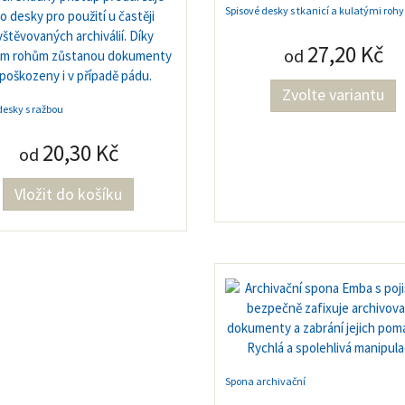
Spisové desky s tkanicí a kulatými rohy
27,20 Kč
od
Zvolte variantu
desky s ražbou
20,30 Kč
od
Spona archivační