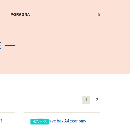
PORADNA
0
E
1
2
NOVINKA