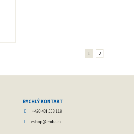
1
2
RYCHLÝ KONTAKT
+420 481 553 119
eshop@emba.cz