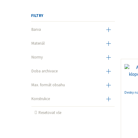
FILTRY
Barva
Standard
Materiál
Prior
A0
A1
Normy
ISO 18916 PAT
do 10 let
A3
Doba archivace
10 - 50 let
A4
Boxy a krabice samosvorné
Max. formát obsahu
A5
Spisové desky s tkanicí
Desky n
Konstrukce
Speciální sortiment
Resetovat vše