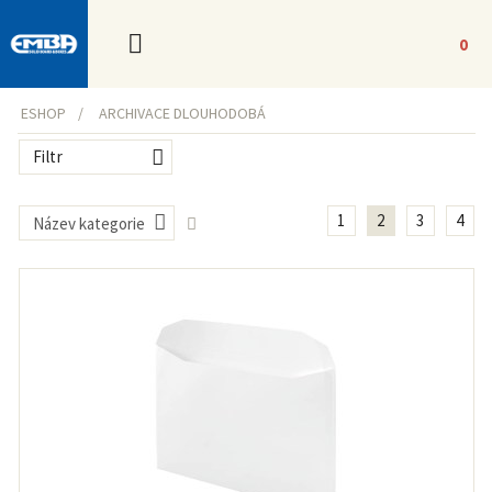
0
ESHOP
ARCHIVACE DLOUHODOBÁ
Filtr
1
2
3
4
Název kategorie