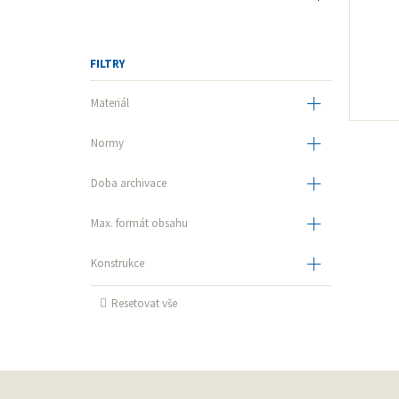
Prior
ISO 18916 PAT
Prolux
ISO 18902
FILTRY
Laurent
ISO 16245A
Materiál
Archivní papír
ISO 11108
do 10 let
Normy
ISO 9706
10 - 50 let
A4
Boxy a krabice samosvorné
Doba archivace
50 a více
A5
Krabice odklopné o 180°
Max. formát obsahu
B4
Spisové desky s tkanicí
Konstrukce
Přebaly, obálky a skládačky z papíru a kartonu
Resetovat vše