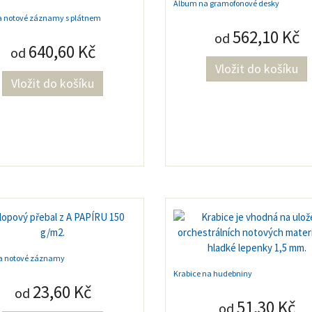
Album na gramofonové desky
a notové záznamy s plátnem
562,10 Kč
od
640,60 Kč
od
na notové záznamy
Krabice na hudebniny
23,60 Kč
od
51,30 Kč
od