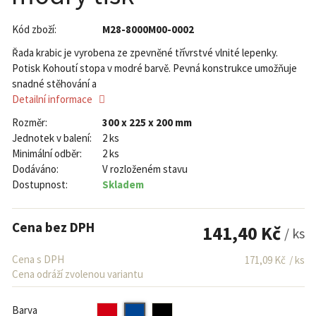
Kód zboží:
M28-8000M00-0002
Řada krabic je vyrobena ze zpevněné třívrstvé vlnité lepenky.
Potisk Kohoutí stopa v modré barvě. Pevná konstrukce umožňuje
snadné stěhování a
Detailní informace
Rozměr:
300 x 225 x 200 mm
Jednotek v balení:
2 ks
Minimální odběr:
2 ks
Dodáváno:
V rozloženém stavu
Dostupnost:
Skladem
Cena bez DPH
141,40 Kč
/ ks
Cena s DPH
171,09 Kč
/ ks
Cena odráží zvolenou variantu
Barva