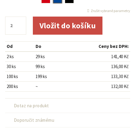
Zrušit vybrané parametry
Od
Do
Ceny bez DPH:
2 ks
29 ks
141,40 Kč
30 ks
99 ks
136,00 Kč
100 ks
199 ks
133,30 Kč
200 ks
~
132,00 Kč
Dotaz na produkt
Doporučit známému