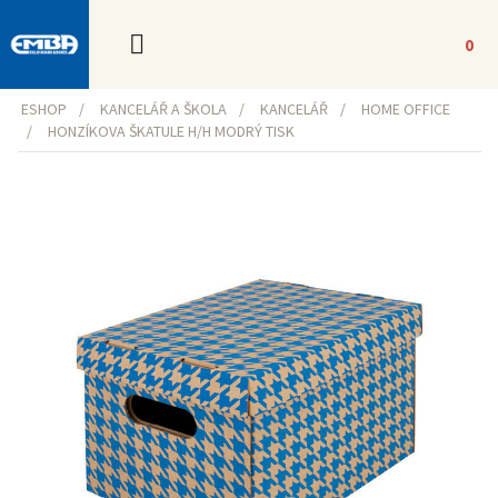
0
ESHOP
KANCELÁŘ A ŠKOLA
KANCELÁŘ
HOME OFFICE
HONZÍKOVA ŠKATULE H/H MODRÝ TISK