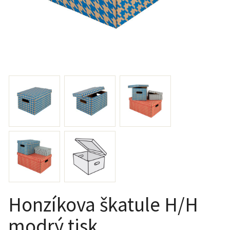
Honzíkova škatule H/H
modrý tisk