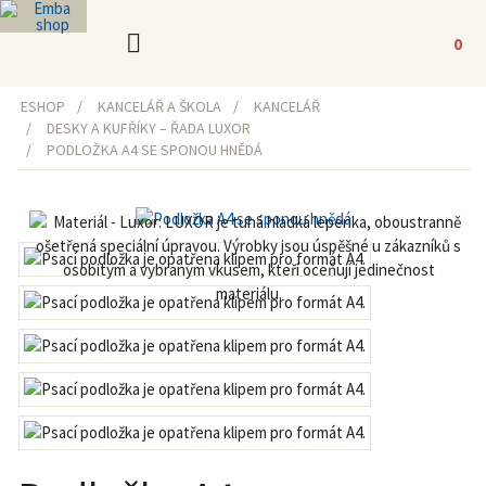
0
ESHOP
KANCELÁŘ A ŠKOLA
KANCELÁŘ
DESKY A KUFŘÍKY – ŘADA LUXOR
PODLOŽKA A4 SE SPONOU HNĚDÁ