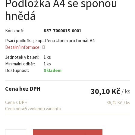
Podložka A4 se sponou
hnědá
Kód zboží:
K57-7000015-0001
Psací podložka je opatřena klipem pro formát A4.
Detailní informace
Jednotek v balení:
1 ks
Minimální odběr:
1 ks
Dostupnost:
Skladem
Cena bez DPH
30,10 Kč
/ ks
Cena s DPH
36,42 Kč
/ ks
Cena odráží zvolenou variantu