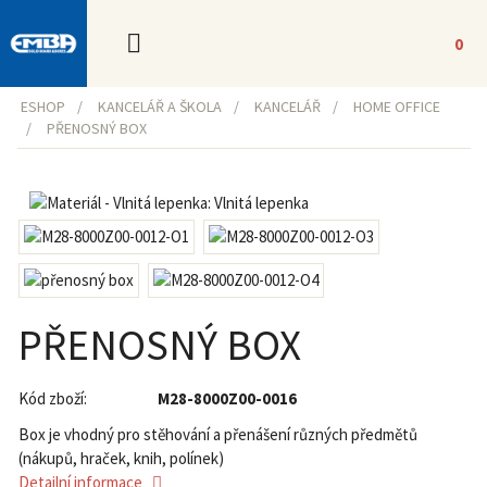
0
ESHOP
KANCELÁŘ A ŠKOLA
KANCELÁŘ
HOME OFFICE
PŘENOSNÝ BOX
PŘENOSNÝ BOX
Kód zboží:
M28-8000Z00-0016
Box je vhodný pro stěhování a přenášení různých předmětů
(nákupů, hraček, knih, polínek)
Detailní informace