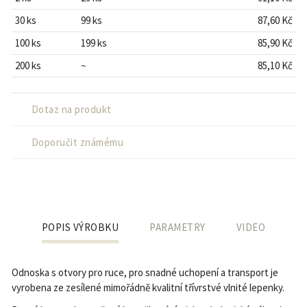
30 ks
99 ks
87,60 Kč
100 ks
199 ks
85,90 Kč
200 ks
~
85,10 Kč
Dotaz na produkt
Doporučit známému
POPIS VÝROBKU
PARAMETRY
VIDEO
Odnoska s otvory pro ruce, pro snadné uchopení a transport je
vyrobena ze zesílené mimořádně kvalitní třívrstvé vlnité lepenky.