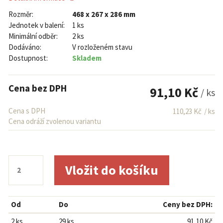
Rozměr:
468 x 267 x 286 mm
Jednotek v balení:
1 ks
Minimální odběr:
2 ks
Dodáváno:
V rozloženém stavu
Dostupnost:
Skladem
Cena bez DPH
91,10 Kč
/ ks
Cena s DPH
110,23 Kč
/ ks
Cena odráží zvolenou variantu
Od
Do
Ceny bez DPH:
2 ks
29 ks
91,10 Kč