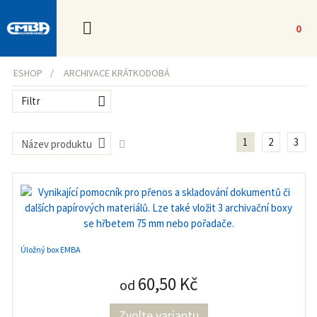
0
ESHOP
ARCHIVACE KRÁTKODOBÁ
Filtr
1
2
3
Název produktu
Úložný box EMBA
60,50 Kč
od
Zvolte variantu