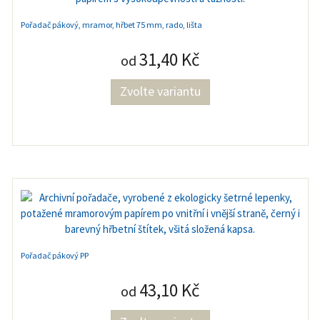
Pořadač pákový, mramor, hřbet 75 mm, rado, lišta
31,40 Kč
od
Zvolte variantu
Pořadač pákový PP
43,10 Kč
od